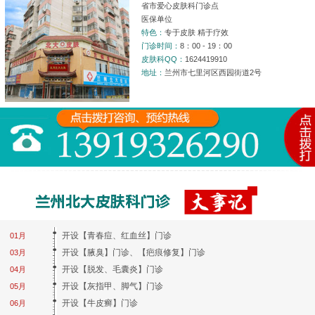
省市爱心皮肤科门诊点
医保单位
特色：
专于皮肤 精于疗效
门诊时间：
8：00 - 19：00
皮肤科QQ：
1624419910
地址：
兰州市七里河区西园街道2号
开设【青春痘、红血丝】门诊
01月
开设【腋臭】门诊、【疤痕修复】门诊
03月
开设【脱发、毛囊炎】门诊
04月
开设【灰指甲、脚气】门诊
05月
开设【牛皮癣】门诊
06月